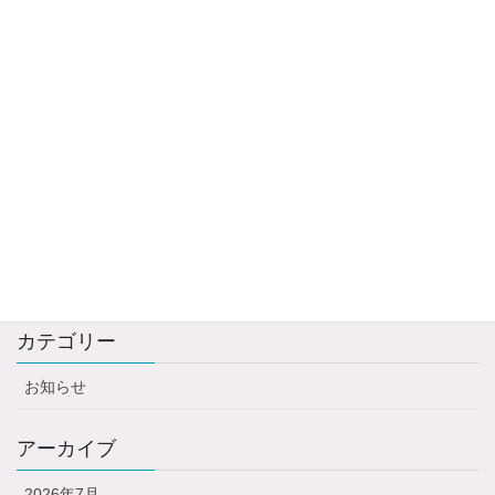
新年のご挨拶と忘年会の様子
2026年1月16日
11月の会員活動の様子（掛川・札幌）
2025年11月29日
１１月会員主催イベントのお知らせ
2025年10月28日
研修実施に伴う、お問い合わせについて
2025年10月10日
カテゴリー
お知らせ
アーカイブ
2026年7月