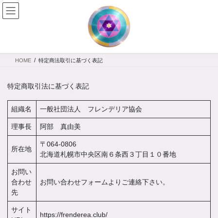
コ
ナ
ン
ビ
テ
ゲ
ン
ー
ツ
シ
へ
ョ
HOME
特定商法取引に基づく表記
ス
ン
キ
に
ッ
移
特定商取引法に基づく表記
プ
動
組織名
一般社団法人 フレンデリア協会
理事長
阿部 真由美
〒064-0806
所在地
北海道札幌市中央区南６条西３丁目１０番地
お問い
合わせ
お問い合わせフォームよりご連絡下さい。
先
サイト
https://frenderea.club/