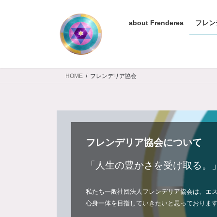
コ
ナ
ン
ビ
about Frenderea
フレン
テ
ゲ
ン
ー
ツ
シ
へ
ョ
ス
ン
HOME
フレンデリア協会
キ
に
ッ
移
プ
動
フレンデリア協会について
「人生の豊かさを受け取る。
私たち一般社団法人フレンデリア協会は、エ
心身一体を目指していきたいと思っておりま