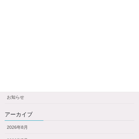
2026年2月7日
新年のご挨拶と忘年会の様子
2026年1月16日
11月の会員活動の様子（掛川・札幌）
2025年11月29日
１１月会員主催イベントのお知らせ
2025年10月28日
カテゴリー
お知らせ
アーカイブ
2026年8月