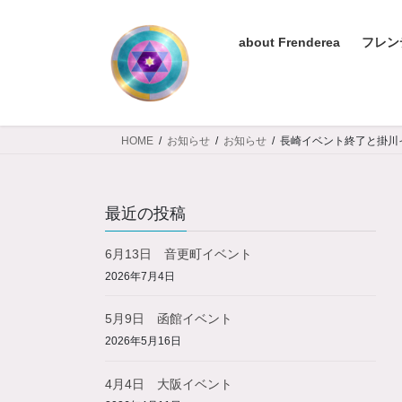
コ
ナ
ン
ビ
about Frenderea
フレン
テ
ゲ
ン
ー
ツ
シ
へ
ョ
ス
ン
HOME
お知らせ
お知らせ
長崎イベント終了と掛川
キ
に
ッ
移
プ
動
最近の投稿
6月13日 音更町イベント
2026年7月4日
5月9日 函館イベント
2026年5月16日
4月4日 大阪イベント