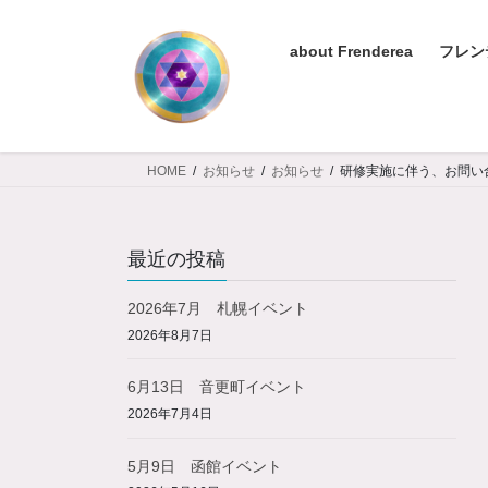
コ
ナ
ン
ビ
about Frenderea
フレン
テ
ゲ
ン
ー
ツ
シ
へ
ョ
ス
ン
HOME
お知らせ
お知らせ
研修実施に伴う、お問い
キ
に
ッ
移
プ
動
最近の投稿
2026年7月 札幌イベント
2026年8月7日
6月13日 音更町イベント
2026年7月4日
5月9日 函館イベント