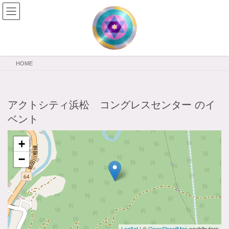
コ
ナ
ン
ビ
テ
ゲ
ン
ー
ツ
シ
へ
ョ
HOME
ス
ン
キ
に
ッ
移
プ
動
アクトシティ浜松 コングレスセンター
のイ
ベント
+
−
Leaflet
| ©
OpenStreetMap
contributors