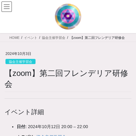
コ
ナ
ン
ビ
テ
ゲ
ン
ー
ツ
シ
へ
ョ
HOME
イベント
協会主催学習会
【zoom】第二回フレンデリア研修会
ス
ン
キ
に
ッ
移
2024年10月3日
プ
動
協会主催学習会
【zoom】第二回フレンデリア研修
会
イベント詳細
日付:
2024年10月12日 20:00
–
22:00