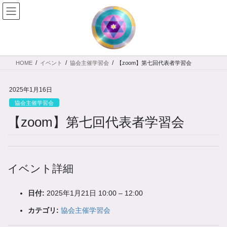
コ
ナ
ン
ビ
テ
ゲ
ン
ー
ツ
シ
へ
ョ
HOME
イベント
協会主催学習会
【zoom】第七回代表者学習会
ス
ン
キ
に
ッ
移
2025年1月16日
プ
動
協会主催学習会
【zoom】第七回代表者学習会
イベント詳細
日付:
2025年1月21日 10:00
–
12:00
カテゴリ:
協会主催学習会