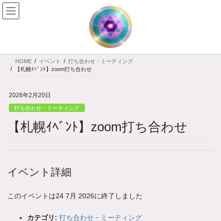
コ
ナ
ン
ビ
テ
ゲ
ン
ー
ツ
シ
へ
ョ
HOME
イベント
打ち合わせ・ミーティング
ス
ン
【札幌ｲﾍﾞﾝﾄ】zoom打ち合わせ
キ
に
ッ
移
2026年2月20日
プ
動
打ち合わせ・ミーティング
【札幌ｲﾍﾞﾝﾄ】zoom打ち合わせ
イベント詳細
このイベントは24 7月 2026に終了しました
カテゴリ:
打ち合わせ・ミーティング