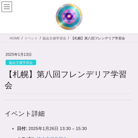
コ
ナ
ン
ビ
テ
ゲ
ン
ー
ツ
シ
へ
ョ
HOME
イベント
協会主催学習会
【札幌】第八回フレンデリア学習会
ス
ン
キ
に
ッ
移
2025年1月13日
プ
動
協会主催学習会
【札幌】第八回フレンデリア学習
会
イベント詳細
日付:
2025年1月26日 13:30
–
15:30