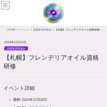
コ
ナ
ン
ビ
テ
ゲ
ン
ー
ツ
シ
へ
ョ
HOME
イベント
資格取得研修会
【札幌】フレンデリアオイル資格研修
ス
ン
キ
に
ッ
移
2024年12月23日
プ
動
資格取得研修会
【札幌】フレンデリアオイル資格
研修
イベント詳細
日付:
2024年12月28日