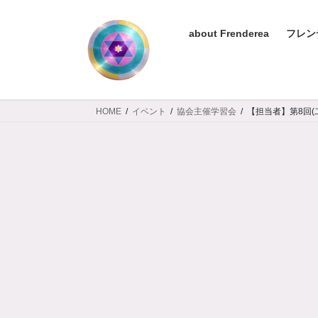
コ
ナ
ン
ビ
about Frenderea
フレン
テ
ゲ
ン
ー
ツ
シ
へ
ョ
ス
ン
HOME
イベント
協会主催学習会
【担当者】第8回(
キ
に
ッ
移
プ
動