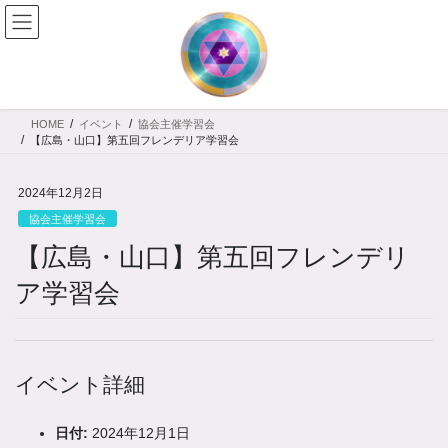
コ
ナ
ン
ビ
テ
ゲ
ン
ー
ツ
シ
へ
ョ
HOME
イベント
協会主催学習会
ス
ン
【広島・山口】第五回フレンデリア学習会
キ
に
ッ
移
2024年12月2日
プ
動
協会主催学習会
【広島・山口】第五回フレンデリ
ア学習会
イベント詳細
日付:
2024年12月1日