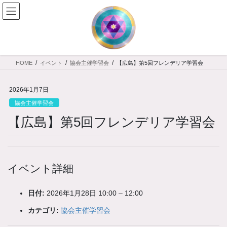
コ
ナ
ン
ビ
テ
ゲ
ン
ー
ツ
シ
へ
ョ
HOME
イベント
協会主催学習会
【広島】第5回フレンデリア学習会
ス
ン
キ
に
ッ
移
2026年1月7日
プ
動
協会主催学習会
【広島】第5回フレンデリア学習会
イベント詳細
日付:
2026年1月28日 10:00
–
12:00
カテゴリ:
協会主催学習会