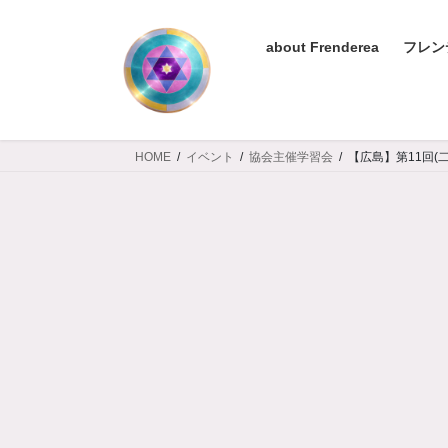
コ
ナ
ン
ビ
about Frenderea
フレン
テ
ゲ
ン
ー
ツ
シ
へ
ョ
ス
ン
HOME
イベント
協会主催学習会
【広島】第11回(
キ
に
ッ
移
プ
動