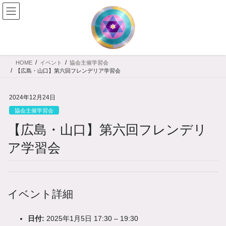
コ
ナ
ン
ビ
テ
ゲ
ン
ー
ツ
シ
へ
ョ
HOME
イベント
協会主催学習会
ス
ン
【広島・山口】第六回フレンデリア学習会
キ
に
ッ
移
2024年12月24日
プ
動
協会主催学習会
【広島・山口】第六回フレンデリ
ア学習会
イベント詳細
日付:
2025年1月5日 17:30
–
19:30