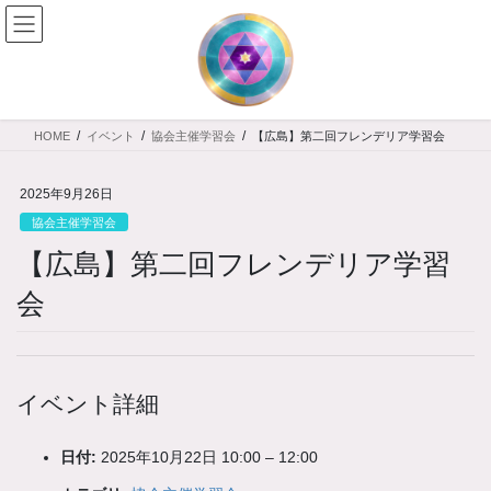
コ
ナ
ン
ビ
テ
ゲ
ン
ー
ツ
シ
へ
ョ
HOME
イベント
協会主催学習会
【広島】第二回フレンデリア学習会
ス
ン
キ
に
ッ
移
2025年9月26日
プ
動
協会主催学習会
【広島】第二回フレンデリア学習
会
イベント詳細
日付:
2025年10月22日 10:00
–
12:00