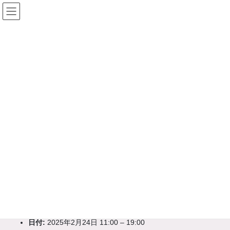
コ
ナ
ン
ビ
テ
ゲ
ン
ー
ツ
シ
へ
ョ
HOME
イベント
協会主催 施術体験会
ス
ン
【広島】フレンデリア施術体験イベント
キ
に
ッ
移
2025年2月21日
プ
動
協会主催 施術体験会
【広島】フレンデリア施術体験イ
ベント
イベント詳細
日付:
2025年2月24日 11:00
–
19:00