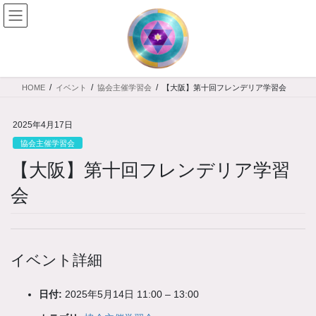
コ
ナ
ン
ビ
テ
ゲ
ン
ー
ツ
シ
へ
ョ
HOME
イベント
協会主催学習会
【大阪】第十回フレンデリア学習会
ス
ン
キ
に
ッ
移
2025年4月17日
プ
動
協会主催学習会
【大阪】第十回フレンデリア学習
会
イベント詳細
日付:
2025年5月14日 11:00
–
13:00