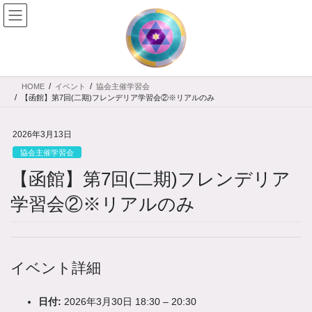
コ
ナ
ン
ビ
テ
ゲ
ン
ー
ツ
シ
へ
ョ
HOME
イベント
協会主催学習会
ス
ン
【函館】第7回(二期)フレンデリア学習会②※リアルのみ
キ
に
ッ
移
2026年3月13日
プ
動
協会主催学習会
【函館】第7回(二期)フレンデリア
学習会②※リアルのみ
イベント詳細
日付:
2026年3月30日 18:30
–
20:30