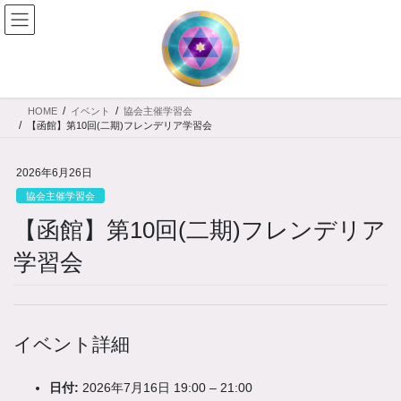
コ
ナ
ン
ビ
テ
ゲ
ン
ー
ツ
シ
へ
ョ
HOME
イベント
協会主催学習会
ス
ン
【函館】第10回(二期)フレンデリア学習会
キ
に
ッ
移
2026年6月26日
プ
動
協会主催学習会
【函館】第10回(二期)フレンデリア
学習会
イベント詳細
日付:
2026年7月16日 19:00
–
21:00