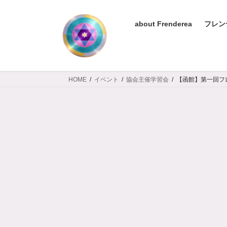
コ
ナ
ン
ビ
about Frenderea
フレン
テ
ゲ
ン
ー
ツ
シ
へ
ョ
ス
ン
HOME
イベント
協会主催学習会
【函館】第一回フ
キ
に
ッ
移
プ
動