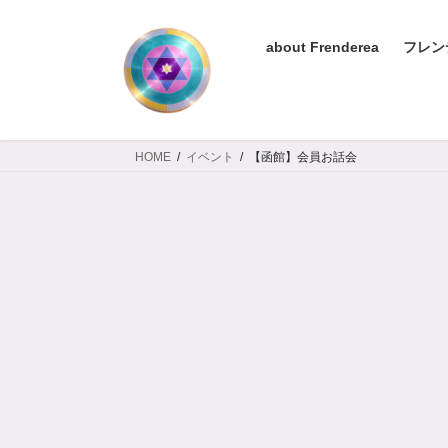
コ
ナ
ン
ビ
about Frenderea
フレン
テ
ゲ
ン
ー
ツ
シ
へ
ョ
ス
ン
HOME
イベント
【函館】会員お話会
キ
に
ッ
移
プ
動