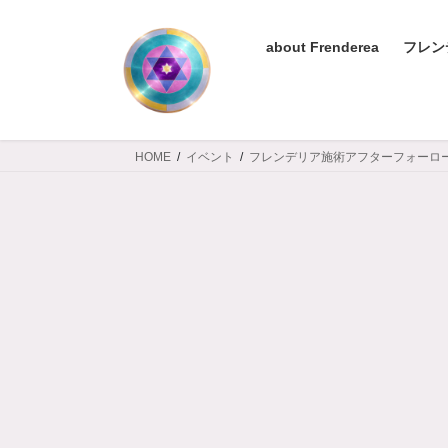
コ
ナ
ン
ビ
about Frenderea
フレン
テ
ゲ
ン
ー
ツ
シ
へ
ョ
ス
ン
HOME
イベント
フレンデリア施術アフターフォーロ
キ
に
ッ
移
プ
動