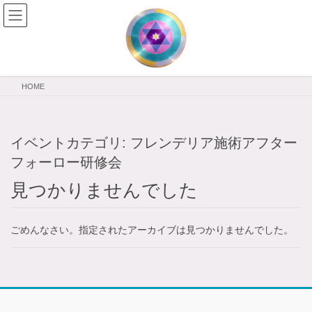
コ
ナ
ン
ビ
テ
ゲ
ン
ー
ツ
シ
へ
ョ
HOME
ス
ン
キ
に
ッ
移
プ
動
イベントカテゴリ:
フレンデリア施術アフター
フォーロー研修会
見つかりませんでした
ごめんなさい。指定されたアーカイブは見つかりませんでした。